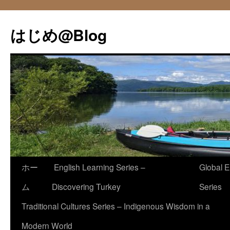
コ
ン
はじめ@Blog
テ
ン
ツ
へ
ス
キ
ッ
プ
ホー
English Learning Series –
Global E
ム
Discovering Turkey
Series
Traditional Cultures Series – Indigenous Wisdom in a
Modern World