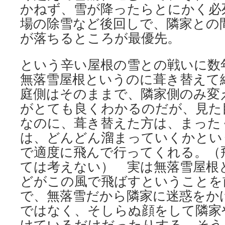
かねず、雪が降ったらとにかく必
場の除雪など後回しで、隣家との
が落ちるところが最優先。
という辛い屋根の雪との戦いに数
無落雪屋根というのに葺き替えて
庭側はそのままで、隣家側のみ変
がとても良くわかるのだが、見た
なのに、葺き替えた方は、まった
は、どんどん溜まっていくかとい
で適度に飛んで行ってくれる。（
ては考えない） 実は無落雪屋根
どがこの風で飛ばすということを
で、無落雪だから隣家に迷惑をか
ではなく、そしらぬ顔をして隣家
けているだけだったりする。そう