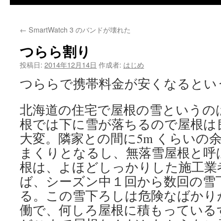
←
SmartWatch 3 のバンドが壊れた
つらら割り
投稿日:
2014年12月14日
作成者:
はじめ
つららで携帯料金が安くなるとい
北海道の住宅で屋根の雪というの
根では下に雪が落ちるので屋根は
大変。隣家との間に5m くらいの
まくりとなるし、無落雪屋根と呼
根は、よほどしっかりした施工業
ば、シーズン中１回から数回の雪
る。この雪下ろしは危険なばかり
働で、何しろ屋根に積もっている