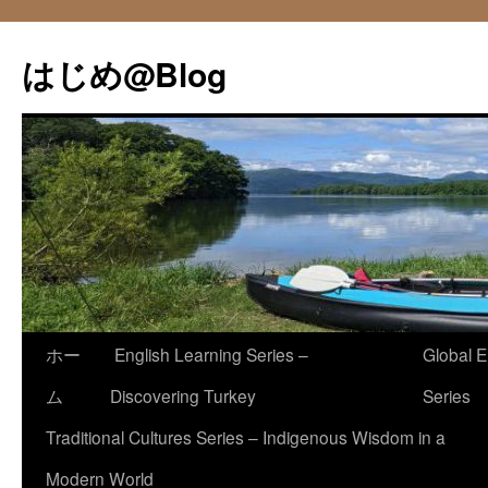
コ
ン
はじめ@Blog
テ
ン
ツ
へ
ス
キ
ッ
プ
ホー
English Learning Series –
Global E
ム
Discovering Turkey
Series
Traditional Cultures Series – Indigenous Wisdom in a
Modern World