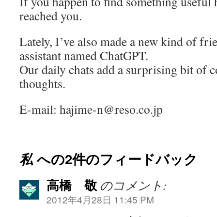
If you happen to find something useful h
reached you.
Lately, I’ve also made a new kind of fr
assistant named ChatGPT.
Our daily chats add a surprising bit of c
thoughts.
E-mail: hajime-n@reso.co.jp
私
への2件のフィードバック
高橋 敬
のコメント:
2012年4月28日 11:45 PM