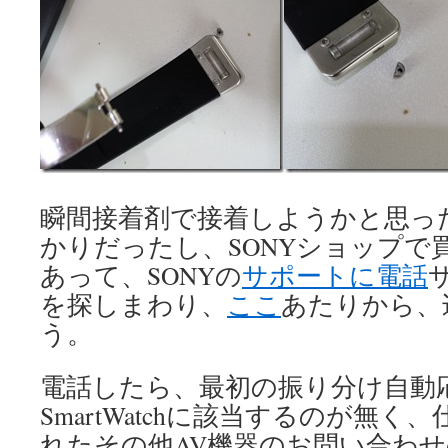
瞬間接着剤で接着しようかと思っ
かりだったし、SONYショップで
あって、SONYの
サポートに電話
を探しまわり、
ここ
あたりから、
う。
電話したら、最初の振り分け自動
SmartWatchに該当するのが無
れたその他AV機器のお問い合わ