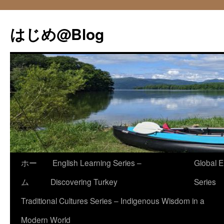
コ
ン
はじめ@Blog
テ
ン
ツ
へ
ス
キ
ッ
プ
ホー
English Learning Series –
Global E
ム
Discovering Turkey
Series
Traditional Cultures Series – Indigenous Wisdom in a
Modern World