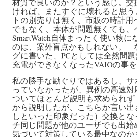
材質で良いのか？という感じ。交
ければ、またすぐに壊れると思う
トの別売りは無く、市販の時計用
でもなく、本体が問題無くても、
SmartWatch自体まったく使い
のは、案外盲点かもしれない。 
グに書いた、PCとしては全然問題
充電ができなくなったVAIOの事
私の勝手な勘ぐりではあるし、サ
っていなかったが、異例の高速対
ついてほとんど説明も求められず
から説明したが、こちらか言い出
しといった印象だった）交換とな
チ同じ問題が他のユーザでも出始め
気づいて対策している最中なのか