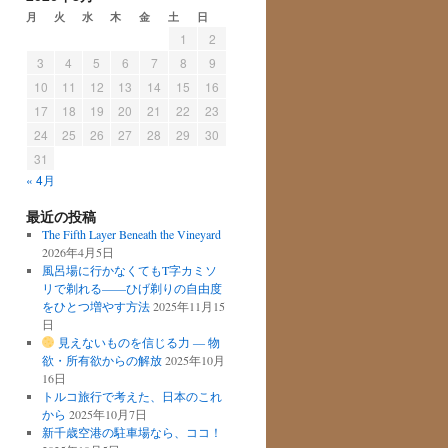
月
火
水
木
金
土
日
1
2
3
4
5
6
7
8
9
10
11
12
13
14
15
16
17
18
19
20
21
22
23
24
25
26
27
28
29
30
31
« 4月
最近の投稿
The Fifth Layer Beneath the Vineyard
2026年4月5日
風呂場に行かなくてもT字カミソ
リで剃れる——ひげ剃りの自由度
をひとつ増やす方法
2025年11月15
日
見えないものを信じる力 ― 物
欲・所有欲からの解放
2025年10月
16日
トルコ旅行で考えた、日本のこれ
から
2025年10月7日
新千歳空港の駐車場なら、ココ！