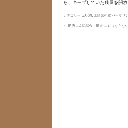
ら、キープしていた残量を開放
カテゴリー:
ZAKKI
,
太陽光発電
パーマリ
←
祝 再エネ賦課金 廃止 … にはならな