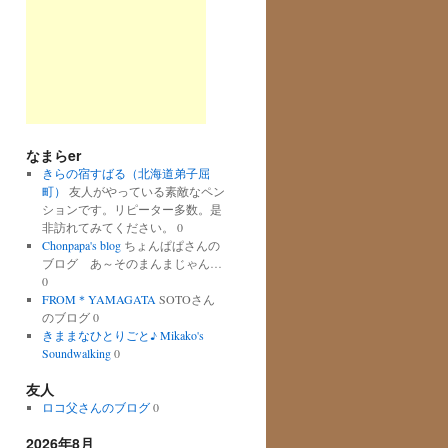
なまらer
きらの宿すばる（北海道弟子屈
町）
友人がやっている素敵なペン
ションです。リピーター多数。是
非訪れてみてください。 0
Chonpapa's blog
ちょんぱぱさんの
ブログ あ～そのまんまじゃん…
0
FROM＊YAMAGATA
SOTOさん
のブログ 0
きままなひとりごと♪ Mikako's
Soundwalking
0
友人
ロコ父さんのブログ
0
2026年8月