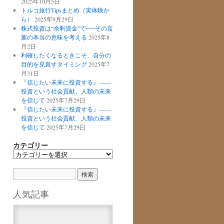
2025年10月5日
トルコ旅行Tipsまとめ（実体験か
ら）
2025年9月29日
株式投資は“余剰資金”で──その言
葉の本当の意味を考える
2025年8
月2日
利確したくなるときこそ、自分の
目的を見直すタイミング
2025年7
月31日
『信じたい未来に投資する』――
投資という社会貢献、人類の未来
を信じて
2025年7月29日
『信じたい未来に投資する』――
投資という社会貢献、人類の未来
を信じて
2025年7月29日
カテゴリー
カ
テ
ゴ
リ
ー
人気記事