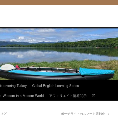
iscovering Turkey
Global English Learning Series
ous Wisdom in a Modern World
アフィリエイト情報開示
私
いけど
ポーチライトのスマート電球化
→