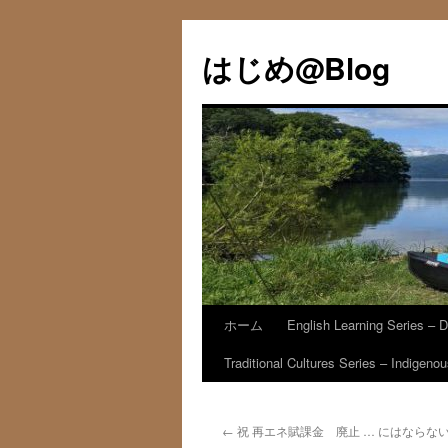
コ
ン
はじめ@Blog
テ
ン
ツ
へ
ス
キ
ッ
プ
ホーム
English Learning Series – D
Traditional Cultures Series – Indigen
←
祝 再エネ賦課金 廃止 … にはならな