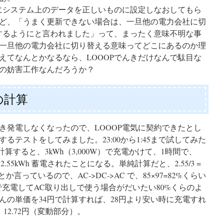
んにシステム上のデータを正しいものに設定しなおしてもら
ど、「うまく更新できない場合は、一旦他の電力会社に切
にするようにと言われました」って、まったく意味不明な事
一旦他の電力会社に切り替える意味ってどこにあるのか理
えてなんとかなるなら、LOOOPでんきだけなんで駄目な
の妨害工作なんだろうか？
の計算
き発電しなくなったので、LOOOP電気に契約できたとし
るテストをしてみました。23:00から1:45まで試してみた
0で計算すると、3kWh（3,000W）で充電かけて、1時間で、
2.55kWh 蓄電されたことになる。単純計算だと、2.55/3 =
か言っているので、AC->DC->AC で、85×97=82%くらい
で充電してAC取り出しで使う場合がだいたい80%くらのよ
んの単価を34円で計算すれば、28円より安い時に充電すれ
は、12.72円（変動部分）。