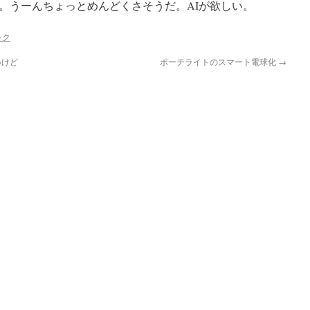
。うーんちょっとめんどくさそうだ。AIが欲しい。
ンク
いけど
ポーチライトのスマート電球化
→