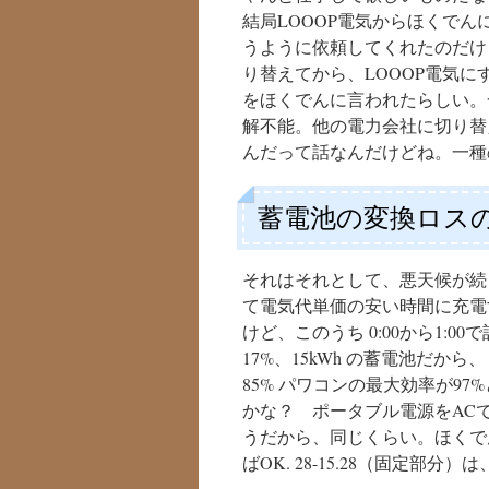
結局LOOOP電気からほくで
うように依頼してくれたのだけ
り替えてから、LOOOP電気
をほくでんに言われたらしい。
解不能。他の電力会社に切り替
んだって話なんだけどね。一種
蓄電池の変換ロス
それはそれとして、悪天候が続
て電気代単価の安い時間に充電す
けど、このうち 0:00から1:0
17%、15kWh の蓄電池だから、 
85% パワコンの最大効率が97%と
かな？ ポータブル電源をAC
うだから、同じくらい。ほくで
ばOK. 28-15.28（固定部分）