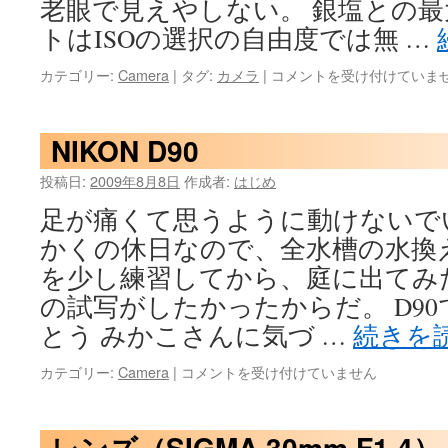
老眼で見えやしない。 銀塩との
トはISOの選択の自由度では無 …
デ
カテゴリー:
Camera
|
タグ:
カメラ
|
コメントを受け付けていま
ジ
タ
ル
NIKON D90
一
眼
投稿日:
2009年8月8日
作成者:
はじめ
雑
足が痛くて思うように動けないで
感
は
かくの休日なので、全水槽の水換
を少し練習してから、庭に出てみた
の試写がしたかったからだ。 D9
とう みかこさんに気づ …
続きを
NIKON
カテゴリー:
Camera
|
コメントを受け付けていません
D90
は
レンズ（SIGMA 30mm F1.