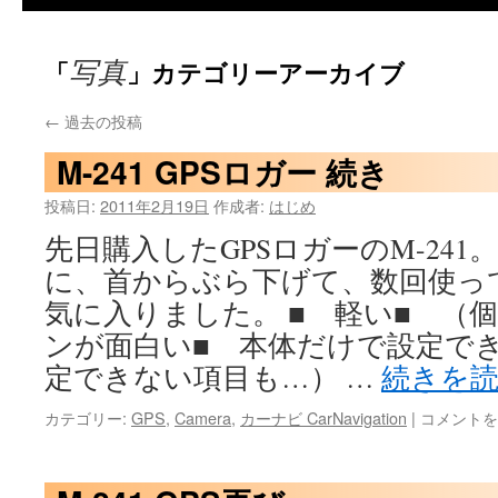
写真
「
」カテゴリーアーカイブ
←
過去の投稿
M-241 GPSロガー 続き
投稿日:
2011年2月19日
作成者:
はじめ
先日購入したGPSロガーのM-24
に、首からぶら下げて、数回使っ
気に入りました。 ■ 軽い■ （
ンが面白い■ 本体だけで設定で
定できない項目も…） …
続きを
M-
カテゴリー:
GPS
,
Camera
,
カーナビ CarNavigation
|
コメントを
241
GPS
ロ