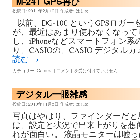
M-241 GPS再び
ガ
ー
投稿日:
2011年2月16日
作成者:
はじめ
続
以前、DG-100 というGPSロガ
き
は
が、最近はあまり使わなくなって
し、iPhoneなどスマートフォン
り、CASIOの、CASIO デジタルカメ
読む
→
M-
カテゴリー:
Camera
|
コメントを受け付けていません
241
GPS
再
デジタル一眼雑感
び
は
投稿日:
2010年11月8日
作成者:
はじめ
写真はやはり、ファインダーだと
は、設定と状況で出来上がりを想
れが面白い。 液晶モニターは嘘