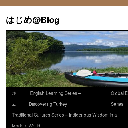
コ
ン
はじめ@Blog
テ
ン
ツ
へ
ス
キ
ッ
プ
ホー
English Learning Series –
Global E
ム
Discovering Turkey
Series
Traditional Cultures Series – Indigenous Wisdom in a
Modern World