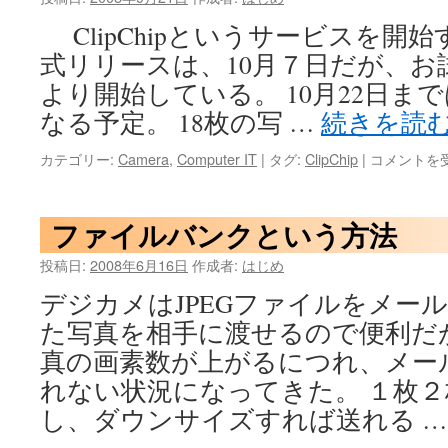
ClipChipというサービスを開
式リリースは、10月７日だが、お
より開始している。 10月22日ま
なる予定。 18枚の写 …
続きを読
ClipChip
カテゴリー:
Camera
,
Computer IT
|
タグ:
ClipChip
|
コメントを
始
動！
は
ファイルバンクという方法
投稿日:
2008年6月16日
作成者:
はじめ
デジカメはJPEGファイルをメー
た写真を相手に渡せるので便利だ
真の画素数が上がるにつれ、メー
れない状況になってきた。 １枚
し、ダウンサイズすれば送れる 