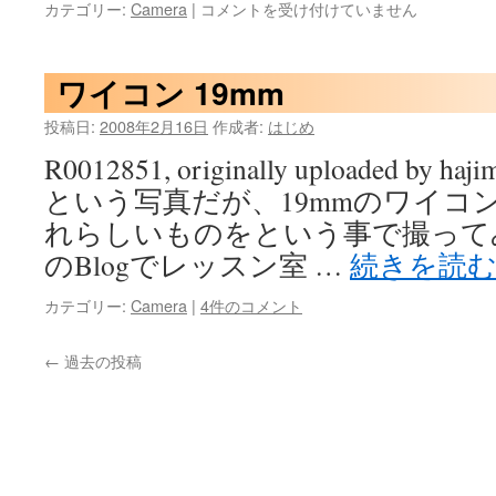
フ
カテゴリー:
Camera
|
コメントを受け付けていません
ァ
イ
ル
ワイコン 19mm
バ
ン
投稿日:
2008年2月16日
作成者:
はじめ
ク
R0012851, originally uploaded by
と
い
という写真だが、19mmのワイコ
う
れらしいものをという事で撮って
方
法
のBlogでレッスン室 …
続きを読
は
カテゴリー:
Camera
|
4件のコメント
←
過去の投稿