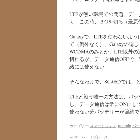
LTEが無い環境での問題、デー
く。この時、３Gを切る（最悪
Galaxyで、LTEを使わない
て（例外なく）、Galaxyの
WCDMAのみとか、LTE以外
切れるが、データ通信OFFで
緒には使えない。
そんなわけで、SC-06Dでは
LTEと戦う唯一の方法は、バ
し、データ通信は常にONにし
使わない分バッテリーが節約で
カテゴリー:
スマートフォン
,
android
パー
←
サーバーリプレース