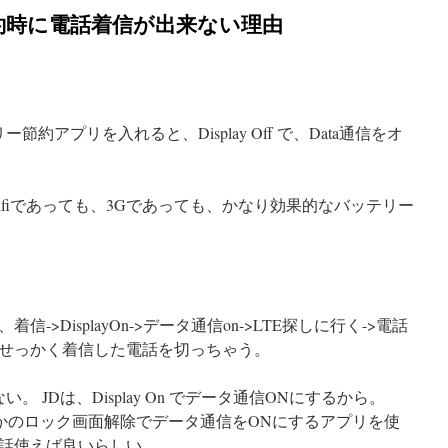
ー節約時に電話着信が出来ない理由
バッテリー節約アプリを入れると、Display Off で、Data通信をオ
fiであっても、3Gであっても、かなり効果的なバッテリー
>DisplayOn->データ通信on->LTE探しに行く->電話
せっかく着信した電話を切っちゃう。
はできない。 JDは、Display On でデータ通信ONにするから。
Powerとかのロック画面解除でデータ通信をONにするアプリを使
話使えば良いらしい。