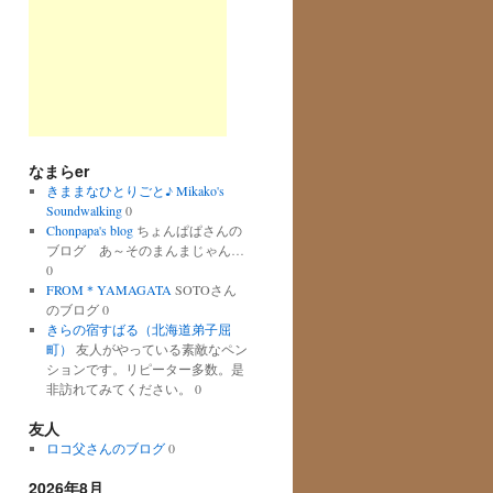
なまらer
きままなひとりごと♪ Mikako's
Soundwalking
0
Chonpapa's blog
ちょんぱぱさんの
ブログ あ～そのまんまじゃん…
0
FROM＊YAMAGATA
SOTOさん
のブログ 0
きらの宿すばる（北海道弟子屈
町）
友人がやっている素敵なペン
ションです。リピーター多数。是
非訪れてみてください。 0
友人
ロコ父さんのブログ
0
2026年8月