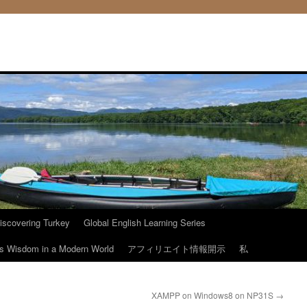
iscovering Turkey
Global English Learning Series
ous Wisdom in a Modern World
アフィリエイト情報開示
私
XAMPP on Windows8 on NP31S
→