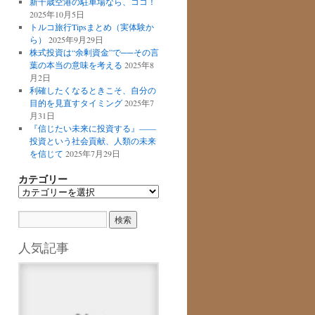
新千歳空港の駐車場なら、ココ！
2025年10月5日
トルコ旅行Tipsまとめ（実体験か
ら）
2025年9月29日
株式投資は“余剰資金”で──その言
葉の本当の意味を考える
2025年8
月2日
利確したくなるときこそ、自分の
目的を見直すタイミング
2025年7
月31日
『信じたい未来に投資する』――
投資という社会貢献、人類の未来
を信じて
2025年7月29日
カテゴリー
カ
テ
ゴ
リ
ー
人気記事