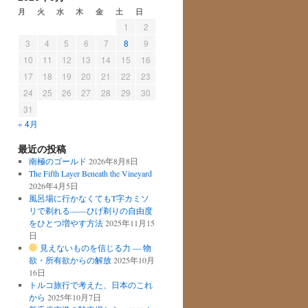
月
火
水
木
金
土
日
1
2
3
4
5
6
7
8
9
10
11
12
13
14
15
16
17
18
19
20
21
22
23
24
25
26
27
28
29
30
31
« 4月
最近の投稿
南極のゴールド
2026年8月8日
The Fifth Layer Beneath the Vineyard
2026年4月5日
風呂場に行かなくてもT字カミソ
リで剃れる——ひげ剃りの自由度
をひとつ増やす方法
2025年11月15
日
見えないものを信じる力 ― 物
欲・所有欲からの解放
2025年10月
16日
トルコ旅行で考えた、日本のこれ
から
2025年10月7日