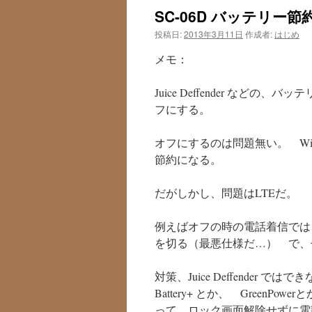
SC-06D バッテリ
投稿日:
2013年3月11日
作成者:
はじめ
メモ：
Juice Deffender などの、
フにする。
オフにするのは問題無い。 Wi
節約になる。
だがしかし、問題はLTEだ。
例えばオフの時の電話着信では、着信-
を切る（最悪仕様だ…） で、
対策、Juice Deffender で
Battery+ とか、 Green
って、ロック画面解除せずに電