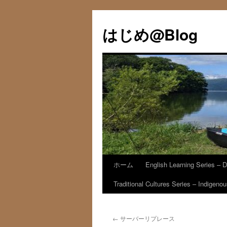
コ
ン
はじめ@Blog
テ
ン
ツ
へ
ス
キ
ッ
プ
ホーム
English Learning Series – D
Traditional Cultures Series – Indigen
←
サーバーリプレース