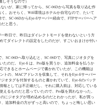
が激しそうなので）
かもしれないが、家に帰ってから、SC-06Dから写真を取り込む作
く。おそらく、Wifi環境はホテルか自宅なので、たいて
SC-06DからEye-fiサーバー経由で、FTPサーバーへア
のだと思う。
たのが一昨日で、昨日はダイレクトモードを使わないという方
めてダイレクトの設定をしたのだが、すごいおまけが付い
ドで、SC-06Dへ取り込むと、SC-06Dで、写真にジオタグを
のだ。 Eye-fi は、Pro版を買うか、追加料金を払うか
応できるとホームページで書かれていたが、この機能は
スポイントの、MACアドレスを収集して、それをEye-fiサーバー
側でジオタグを付加するものと書かれていて、Eye-fiのバッテ
情報としては不正確だし、それに購入前は、対応している
使えるものだと思っていたので、Pro版を買わなかった。
のものにジオタグが埋め込めるのだとわかったが、私が買っ
Gの差額より、追加料金の方がずっと高いので、ちょっと悔しい思い