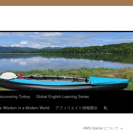
iscovering Turkey
Global English Learning Series
ous Wisdom in a Modern World
アフィリエイト情報開示
私
AWS Glacier について
→