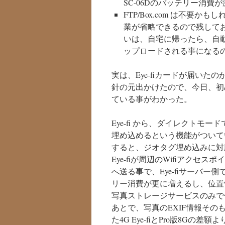
SC-06Dのバッテリー消費
FTP/Box.com は不要
業が省略できるので残してお
いは、自宅に帰ったら、自動で、
ップロードされる事になる
実は、Eye-fiカードが届い
針の元出かけたので、今日、初
ている事がわかった。
Eye-fi から、ダイレクトモー
埋め込めるという機能がついていた
すると、ジオタグ埋め込みに対
Eye-fiが周辺のWifiアクセ
へ送る事で、Eye-fiサーバー
リー消費が更に増えるし、位置
写真ストレージサービスのみで
あとで、写真のEXIF情報そ
た4G Eye-fiとPro版8