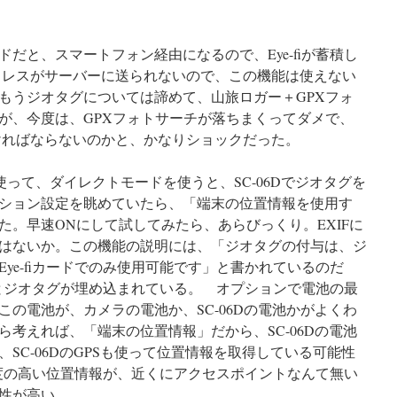
だと、スマートフォン経由になるので、Eye-fiが蓄積し
ドレスがサーバーに送られないので、この機能は使えない
もうジオタグについては諦めて、山旅ロガー＋GPXフォ
が、今度は、GPXフォトサーチが落ちまくってダメで、
ければならないのかと、かなりショックだった。
を使って、ダイレクトモードを使うと、SC-06Dでジオタグを
ション設定を眺めていたら、「端末の位置情報を使用す
た。早速ONにして試してみたら、あらびっくり。EXIFに
はないか。この機能の説明には、「ジオタグの付与は、ジ
ye-fiカードでのみ使用可能です」と書かれているのだ
んとジオタグが埋め込まれている。 オプションで電池の最
の電池が、カメラの電池か、SC-06Dの電池かがよくわ
考えれば、「端末の位置情報」だから、SC-06Dの電池
SC-06DのGPSも使って位置情報を取得している可能性
り精度の高い位置情報が、近くにアクセスポイントなんて無い
性が高い。