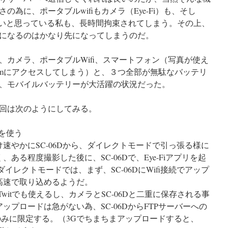
為に、ポータブルwifiもカメラ（Eye-Fi）も、そし
たいと思っている私も、長時間拘束されてしまう。その上、
になるのはかなり先になってしまうのだ。
、カメラ、ポータブルWifi、スマートフォン（写真が使え
comにアクセスしてしまう）と、３つ全部が無駄なバッテリ
、モバイルバッテリーが大活躍の状況だった。
回は次のようにしてみる。
ドを使う
速やかにSC-06Dから、ダイレクトモードで引っ張る様に
ある程度撮影した後に、SC-06Dで、Eye-Fiアプリを起
イレクトモードでは、まず、SC-06DにWifi接続でアップ
高速で取り込めるようだ。
Twitでも使えるし、カメラとSC-06Dと二重に保存される事
ップロードは急がない為、SC-06DからFTPサーバーへの
境のみに限定する。（3Gでちまちまアップロードすると、