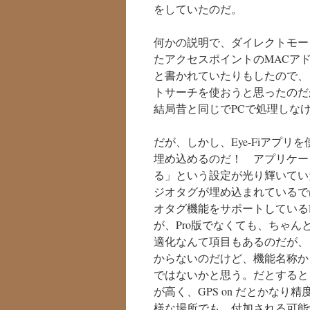
をしていたのだ。
何かの説明で、ダイレクトモード
たアクセスポイントのMACア
と書かれていたりもしたので、
トサーチを使おうと思ったのだ
結局昔と同じでPCで処理しな
だが、しかし、Eye-Fiアプリ
埋め込めるのだ！ アプリケー
る」という設定が光り輝いてい
ジオタグが埋め込まれているで
オタグ機能をサポートしているE
が、Pro版でなくても、ちゃ
適化なんて項目もあるのだが、こ
からないのだけど、機能名称から
ではないかと思う。だとすると、
が高く、GPS on だとかな
様な場所でも、付加される可能