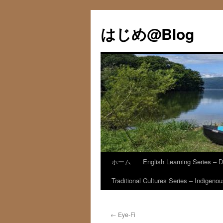
コ
ン
はじめ@Blog
テ
ン
ツ
へ
ス
キ
ッ
プ
ホーム
English Learning Series – D
Traditional Cultures Series – Indigen
←
Eye-Fi