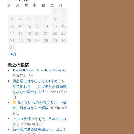
月
火
水
木
金
土
日
1
2
3
4
5
6
7
8
9
10
11
12
13
14
15
16
17
18
19
20
21
22
23
24
25
26
27
28
29
30
31
« 4月
最近の投稿
The Fifth Layer Beneath the Vineyard
2026年4月5日
風呂場に行かなくてもT字カミソ
リで剃れる——ひげ剃りの自由度
をひとつ増やす方法
2025年11月15
日
見えないものを信じる力 ― 物
欲・所有欲からの解放
2025年10月
16日
トルコ旅行で考えた、日本のこれ
から
2025年10月7日
新千歳空港の駐車場なら、ココ！