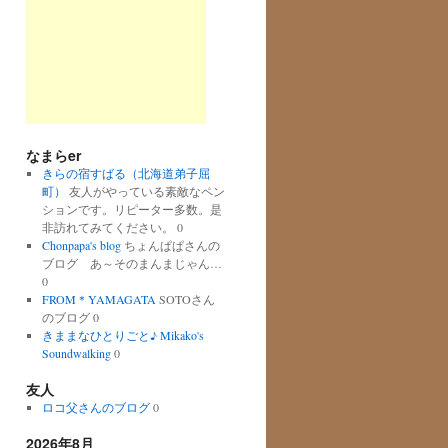
なまらer
きらの宿すばる（北海道弟子屈
町）
友人がやっている素敵なペン
ションです。リピーター多数。是
非訪れてみてください。 0
Chonpapa's blog
ちょんぱぱさんの
ブログ あ～そのまんまじゃん…
0
FROM＊YAMAGATA
SOTOさん
のブログ 0
きままなひとりごと♪ Mikako's
Soundwalking
0
友人
ロコ父さんのブログ
0
2026年8月