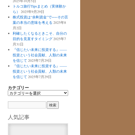
2025年10月5日
トルコ旅行Tipsまとめ（実体験か
ら）
2025年9月29日
株式投資は“余剰資金”で──その言
葉の本当の意味を考える
2025年8
月2日
利確したくなるときこそ、自分の
目的を見直すタイミング
2025年7
月31日
『信じたい未来に投資する』――
投資という社会貢献、人類の未来
を信じて
2025年7月29日
『信じたい未来に投資する』――
投資という社会貢献、人類の未来
を信じて
2025年7月29日
カテゴリー
カ
テ
ゴ
リ
ー
人気記事