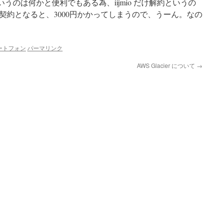
いうのは何かと便利でもある為、iijmio だけ解約というの
契約となると、3000円かかってしまうので、うーん。なの
ートフォン
パーマリンク
AWS Glacier について
→