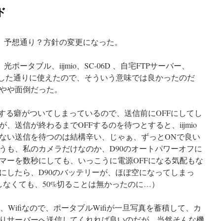
ド
た結果、予想通り？方針の変更になった。
、光ポータブル、iijmio、SC-06D 、自宅FTPサーバー、
、想定した通りに使えたので、そういう意味では良かったのだ
やや面倒だった。
にする癖がついてしまっているので、送信前にOFFにしてし
、送信が終わるまでOFFするのを待つとすると、iijmio
ない送信を待つのは結構辛い、じゃぁ、ずっとONで良い
うも、私のカメラだけなのか、D90のオートパワーオフに
マーを数秒にしても、いっこうに電源OFFになる気配もな
にしたら、D90のバッテリーが、ほぼ空になってしまっ
しなくても、50%切ることは無かったのに…）
までは、Wifiなので、ポータブルWifiが一旦写真を蓄積して、カ
りサーバーへ送信してくれれば良いのだが、当然そんな機