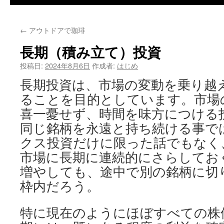
←
アウトドアで珈琲
長期（積み立て）投資
投稿日:
2024年8月6日
作成者:
はじめ
長期投資は、市場の変動を乗り越
ることを目的としています。市場
喜一憂せず、時間を味方につける
同じ銘柄を永遠と持ち続ける事で
クス投資だけに限った話でもなく
市場に長期に連続的にさらしてお
増やしても、途中で別の銘柄に切
枠内だろう。
特に現在のようにほぼすべての株