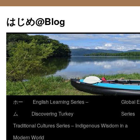
コ
ン
はじめ@Blog
テ
ン
ツ
へ
ス
キ
ッ
プ
ホー
English Learning Series –
Global E
ム
Discovering Turkey
Series
Traditional Cultures Series – Indigenous Wisdom in a
Modern World