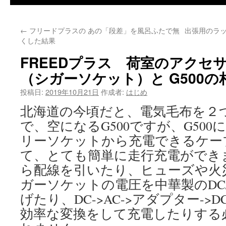
←
フリードプラスの あの「段差」を風呂ふたで無
出張用のラップ
くした結果
FREEDプラス 荷室のアクセ
（シガーソケット）と G500の
投稿日:
2019年10月21日
作成者:
はじめ
北海道の今頃だと、電気毛布を２
で、空になるG500ですが、G50
リーソケットから充電できるケー
て、とても簡単に走行充電ができ
ら配線を引いたり、ヒューズや火
ガーソケットの電圧を中華製のDC
げたり、DC->AC->アダプター->DC 
効率な変換をして充電したりする