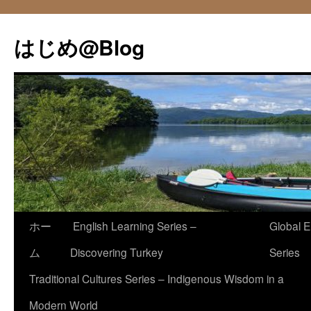
コ
ン
はじめ@Blog
テ
ン
ツ
へ
ス
キ
ッ
プ
ホー
English Learning Series –
Global E
ム
Discovering Turkey
Series
Traditional Cultures Series – Indigenous Wisdom in a
Modern World