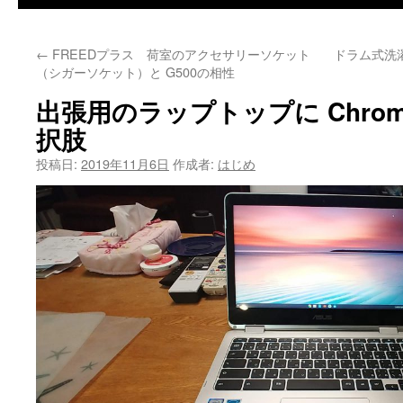
←
FREEDプラス 荷室のアクセサリーソケット
ドラム式洗濯
（シガーソケット）と G500の相性
出張用のラップトップに Chrom
択肢
投稿日:
2019年11月6日
作成者:
はじめ