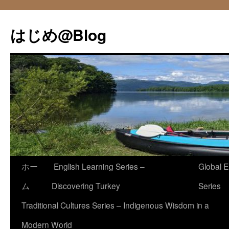
コ
ン
はじめ@Blog
テ
ン
ツ
へ
ス
キ
ッ
プ
ホー
English Learning Series –
Global E
ム
Discovering Turkey
Series
Traditional Cultures Series – Indigenous Wisdom in a
Modern World