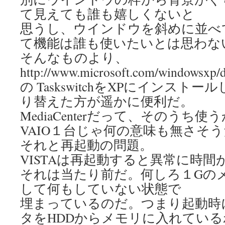
て見えても誰も嬉しくないと
思うし、ウインドウを斜めに並べ
て機能は誰も使いたいとは思わな
そんなものより、
http://www.microsoft.com/windowsxp/
の TaskswitchをXPにインストー
り替えた方が遥かに便利だ。
MediaCenterだって、そのうち
VAIO１台じゃ何の意味も無さそう
それと再起動の問題。
VISTAは再起動すると異常に時間
それは当たり前だ。何しろ１Gのメ
して何もしていない状態で
埋まっているのだ。つまり起動時に
タをHDDからメモリに入れてい