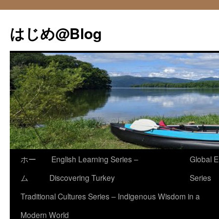
コ
ン
はじめ@Blog
テ
ン
ツ
へ
ス
キ
ッ
プ
ホー
English Learning Series –
Global E
ム
Discovering Turkey
Series
Traditional Cultures Series – Indigenous Wisdom in a
Modern World