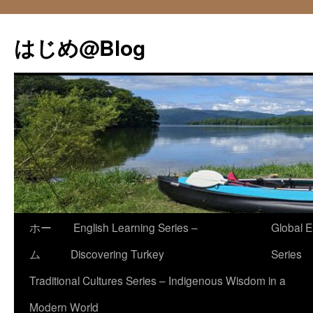
コ
ン
はじめ@Blog
テ
ン
ツ
へ
ス
キ
ッ
プ
ホー
English Learning Series –
Global E
ム
Discovering Turkey
Series
Traditional Cultures Series – Indigenous Wisdom in a
Modern World