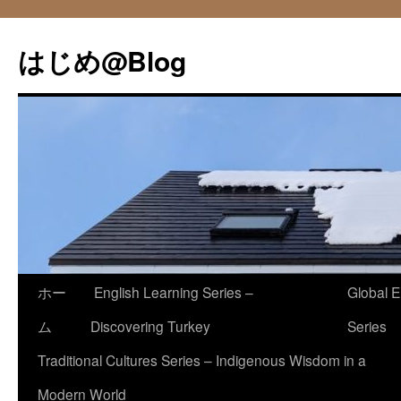
コ
ン
はじめ@Blog
テ
ン
ツ
へ
ス
キ
ッ
プ
ホー
English Learning Series –
Global E
ム
Discovering Turkey
Series
Traditional Cultures Series – Indigenous Wisdom in a
Modern World