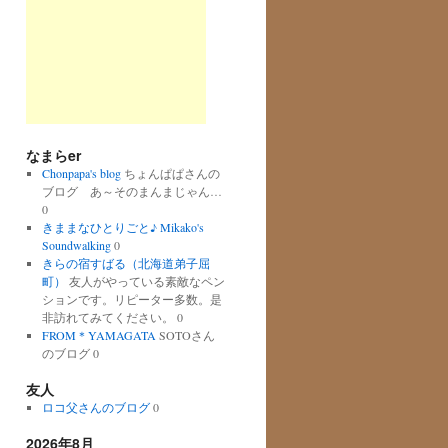
なまらer
Chonpapa's blog
ちょんぱぱさんの
ブログ あ～そのまんまじゃん…
0
きままなひとりごと♪ Mikako's
Soundwalking
0
きらの宿すばる（北海道弟子屈
町）
友人がやっている素敵なペン
ションです。リピーター多数。是
非訪れてみてください。 0
FROM＊YAMAGATA
SOTOさん
のブログ 0
友人
ロコ父さんのブログ
0
2026年8月