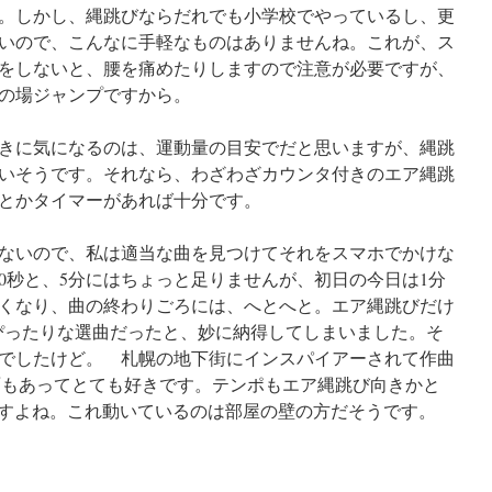
。しかし、縄跳びならだれでも小学校でやっているし、更
いので、こんなに手軽なものはありませんね。これが、ス
をしないと、腰を痛めたりしますので注意が必要ですが、
の場ジャンプですから。
きに気になるのは、運動量の目安でだと思いますが、縄跳
良いそうです。それなら、わざわざカウンタ付きのエア縄跳
とかタイマーがあれば十分です。
ないので、私は適当な曲を見つけてそれをスマホでかけな
0秒と、5分にはちょっと足りませんが、初日の今日は1分
くなり、曲の終わりごろには、へとへと。エア縄跳びだけ
y は我ながらぴったりな選曲だったと、妙に納得してしまいました。そ
でしたけど。 札幌の地下街にインスパイアーされて作曲
な面もあってとても好きです。テンポもエア縄跳び向きかと
lですよね。これ動いているのは部屋の壁の方だそうです。