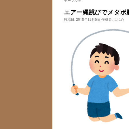
テーブルを
エアー縄跳びでメタボ
投稿日:
2018年12月5日
作成者:
はじめ