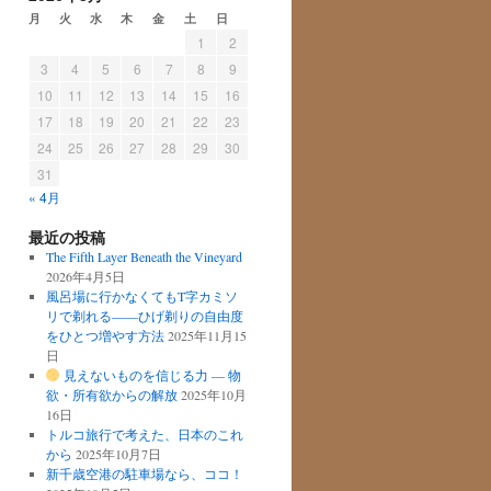
月
火
水
木
金
土
日
1
2
3
4
5
6
7
8
9
10
11
12
13
14
15
16
17
18
19
20
21
22
23
24
25
26
27
28
29
30
31
« 4月
最近の投稿
The Fifth Layer Beneath the Vineyard
2026年4月5日
風呂場に行かなくてもT字カミソ
リで剃れる——ひげ剃りの自由度
をひとつ増やす方法
2025年11月15
日
見えないものを信じる力 ― 物
欲・所有欲からの解放
2025年10月
16日
トルコ旅行で考えた、日本のこれ
から
2025年10月7日
新千歳空港の駐車場なら、ココ！