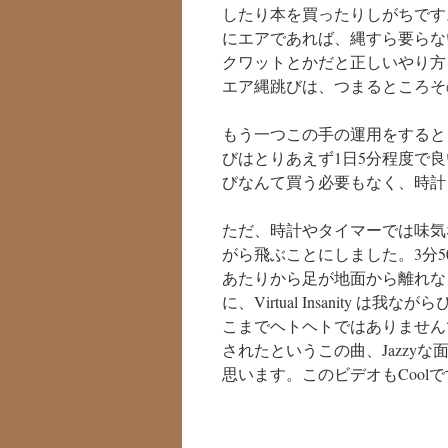
したり本を買ったりしがちです
にエアであれば、縄すら要らな
クワットとかだと正しいやり方
エア縄跳びは、つまるところそ
もう一つこの手の運用をすると
びはとりあえず1日5分程度で
びなんて買う必要もなく、時計
ただ、時計やタイマーでは味気
がら飛ぶことにしました。3分5
あたりから足が地面から離れな
に、Virtual Insanit
こまでヘトヘトではありません
されたというこの曲、Jazzy
思います。このビデオもCoo