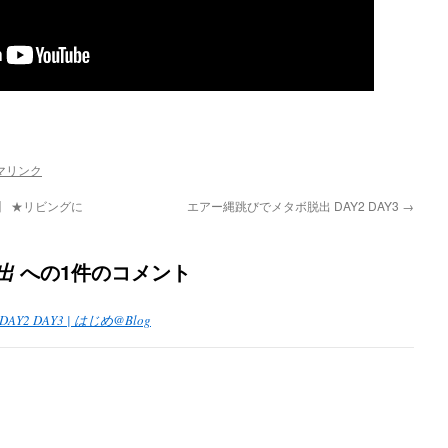
マリンク
】 ★リビングに
エアー縄跳びでメタボ脱出 DAY2 DAY3
→
への1件のコメント
出
2 DAY3 | はじめ@Blog