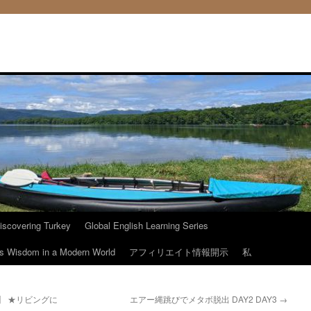
iscovering Turkey
Global English Learning Series
ous Wisdom in a Modern World
アフィリエイト情報開示
私
】 ★リビングに
エアー縄跳びでメタボ脱出 DAY2 DAY3
→