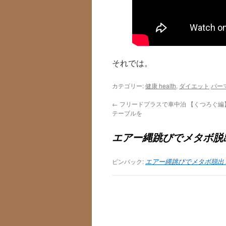
それでは。
カテゴリー:
健康 health
,
ダイエット
パー
←
フリードプラスで車中泊 【くつろぐ編
テーブルを
エアー縄跳びでメタボ脱
ピンバック:
エアー縄跳びでメタボ脱出 DAY