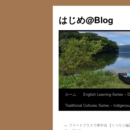
コ
ン
はじめ@Blog
テ
ン
ツ
へ
ス
キ
ッ
プ
ホーム
English Learning Series – D
Traditional Cultures Series – Indigen
←
フリードプラスで車中泊 【くつろぐ編