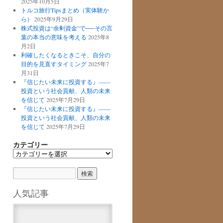
2025年10月5日
トルコ旅行Tipsまとめ（実体験か
ら）
2025年9月29日
株式投資は“余剰資金”で──その言
葉の本当の意味を考える
2025年8
月2日
利確したくなるときこそ、自分の
目的を見直すタイミング
2025年7
月31日
『信じたい未来に投資する』――
投資という社会貢献、人類の未来
を信じて
2025年7月29日
『信じたい未来に投資する』――
投資という社会貢献、人類の未来
を信じて
2025年7月29日
カテゴリー
カ
テ
ゴ
リ
ー
人気記事