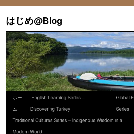
コ
ン
はじめ@Blog
テ
ン
ツ
へ
ス
キ
ッ
プ
ホー
English Learning Series –
Global E
ム
Discovering Turkey
Series
Traditional Cultures Series – Indigenous Wisdom in a
Modern World