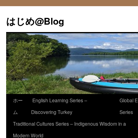
コ
ン
はじめ@Blog
テ
ン
ツ
へ
ス
キ
ッ
プ
ホー
English Learning Series –
Global E
ム
Discovering Turkey
Series
Traditional Cultures Series – Indigenous Wisdom in a
Modern World