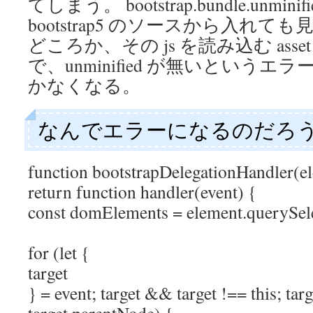
てしまう。 bootstrap.bundle.unmin
bootstrap5 のソースから入れ
どころか、その js を読み込む ass
で、unminified が無いという
かなくなる。
なんでエラーになるのだろ
function bootstrapDelegationHandler(ele
return function handler(event) {
const domElements = element.querySele
for (let {
target
} = event; target && target !== this; targ
target.parentNode) {