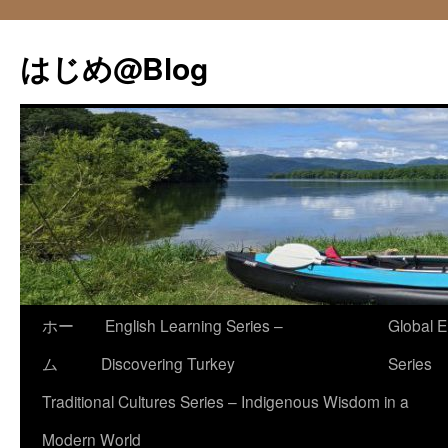
コ
ン
はじめ@Blog
テ
ン
ツ
へ
ス
キ
ッ
プ
ホー
English Learning Series –
Global E
ム
Discovering Turkey
Series
Traditional Cultures Series – Indigenous Wisdom in a
Modern World