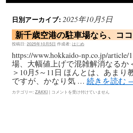
2025年10月5日
日別アーカイブ:
新千歳空港の駐車場なら、ココ
投稿日:
2025年10月5日
作成者:
はじめ
https://www.hokkaido-np.co.jp/art
場、大幅値上げで混雑解消なるか
＞10月5～11日 ほんとは、あま
ですが、かなり気 …
続きを読む
新
カテゴリー:
ZAKKI
|
コメントを受け付けていません
千
歳
空
港
の
駐
車