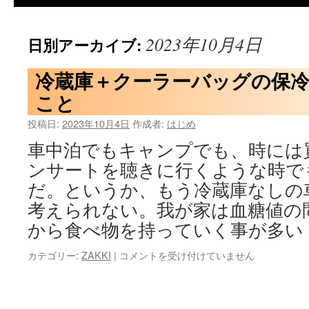
2023年10月4日
日別アーカイブ:
冷蔵庫＋クーラーバッグの保
こと
投稿日:
2023年10月4日
作成者:
はじめ
車中泊でもキャンプでも、時には
ンサートを聴きに行くような時で
だ。というか、もう冷蔵庫なしの
考えられない。我が家は血糖値の
から食べ物を持っていく事が多い
冷
カテゴリー:
ZAKKI
|
コメントを受け付けていません
蔵
庫
＋