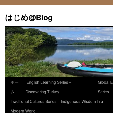
コ
ン
はじめ@Blog
テ
ン
ツ
へ
ス
キ
ッ
プ
ホー
English Learning Series –
Global E
ム
Discovering Turkey
Series
Traditional Cultures Series – Indigenous Wisdom in a
Modern World