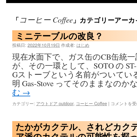
コーヒー Coffee
「
」カテゴリーアーカ
ミニテーブルの改良？
投稿日:
2022年10月19日
作成者:
はじめ
現在水面下で、ガス缶のCB缶統
が、その一環として、SOTO の ST
Gストーブという名前がついてい
明 Gas-Stove ってそのままなのか
む
→
ミ
カテゴリー:
アウトドア outdoor
,
コーヒー Coffee
|
コメントを受
ニ
テ
ー
たかがカクテル、されどカク
ブ
ア派のカクテルの可能性を探
ル