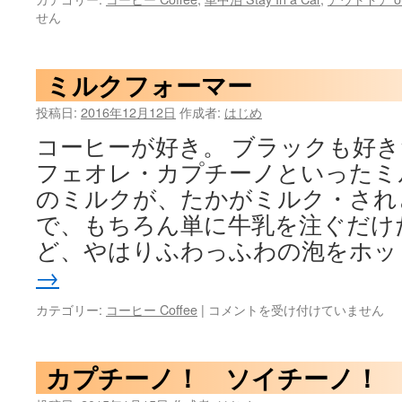
ー
せん
ヒ
ー
は
ミルクフォーマー
投稿日:
2016年12月12日
作成者:
はじめ
コーヒーが好き。 ブラックも好
フェオレ・カプチーノといったミ
のミルクが、たかがミルク・され
で、もちろん単に牛乳を注ぐだけ
ど、やはりふわっふわの泡をホッ
→
ミ
カテゴリー:
コーヒー Coffee
|
コメントを受け付けていません
ル
ク
フ
カプチーノ！ ソイチーノ！
ォ
ー