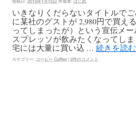
投稿日:
2015年1月15日
作成者:
はじめ
マ
いきなりくだらないタイトルでご
ー
は
に某社のグストが 2,980円で買える
ってしまったが）という宣伝メー
スプレッソが飲みたくなってしま
宅には大量に買い込 …
続きを読
カテゴリー:
コーヒー Coffee
|
2件のコメント