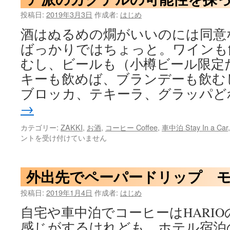
の
投稿日:
2019年3月3日
作成者:
はじめ
改
良？
酒はぬるめの燗がいいのには同意
は
ばっかりではちょっと。ワインも
むし、ビールも（小樽ビール限定
キーも飲めば、ブランデーも飲む
ブロッカ、テキーラ、グラッパど
→
カテゴリー:
ZAKKI
,
お酒
,
コーヒー Coffee
,
車中泊 Stay In a Car
ントを受け付けていません
外出先でペーパードリップ 
投稿日:
2019年1月4日
作成者:
はじめ
自宅や車中泊でコーヒーはHARI
感じがするけれども、ホテル宿泊