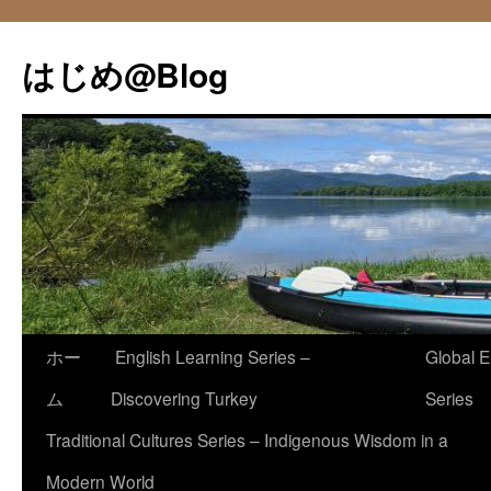
コ
ン
はじめ@Blog
テ
ン
ツ
へ
ス
キ
ッ
プ
ホー
English Learning Series –
Global E
ム
Discovering Turkey
Series
Traditional Cultures Series – Indigenous Wisdom in a
Modern World