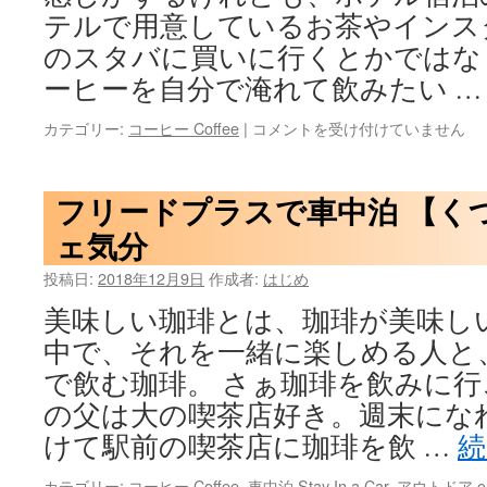
テルで用意しているお茶やインス
のスタバに買いに行くとかではな
ーヒーを自分で淹れて飲みたい 
外
カテゴリー:
コーヒー Coffee
|
コメントを受け付けていません
出
先
で
フリードプラスで車中泊 【く
ペ
ェ気分
ー
パ
投稿日:
2018年12月9日
作成者:
はじめ
ー
ド
美味しい珈琲とは、珈琲が美味し
リ
ッ
中で、それを一緒に楽しめる人と
プ
で飲む珈琲。 さぁ珈琲を飲みに
モ
の父は大の喫茶店好き。週末にな
バ
イ
けて駅前の喫茶店に珈琲を飲 …
ル
コ
カテゴリー:
コーヒー Coffee
,
車中泊 Stay In a Car
,
アウトドア ou