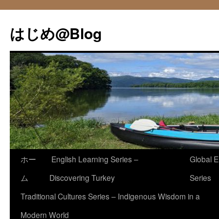
コ
ン
はじめ@Blog
テ
ン
ツ
へ
ス
キ
ッ
プ
ホー
English Learning Series –
Global E
ム
Discovering Turkey
Series
Traditional Cultures Series – Indigenous Wisdom in a
Modern World