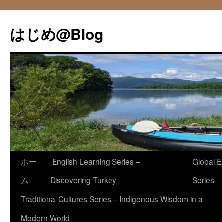
コ
ン
はじめ@Blog
テ
ン
ツ
へ
ス
キ
ッ
プ
ホー
English Learning Series –
Global E
ム
Discovering Turkey
Series
Traditional Cultures Series – Indigenous Wisdom in a
Modern World