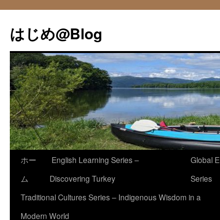
コ
ン
はじめ@Blog
テ
ン
ツ
へ
ス
キ
ッ
プ
ホー
English Learning Series –
Global E
ム
Discovering Turkey
Series
Traditional Cultures Series – Indigenous Wisdom in a
Modern World