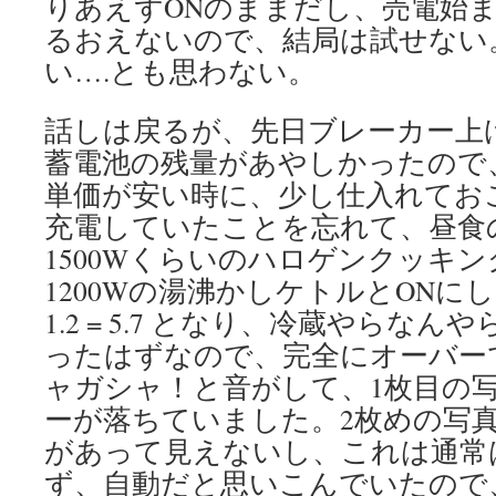
りあえずONのままだし、売電始ま
るおえないので、結局は試せない
い….とも思わない。
話しは戻るが、先日ブレーカー上
蓄電池の残量があやしかったので、
単価が安い時に、少し仕入れておこう
充電していたことを忘れて、昼食の
1500Wくらいのハロゲンクッキ
1200Wの湯沸かしケトルとONにした途
1.2 = 5.7 となり、冷蔵やらなんや
ったはずなので、完全にオーバー
ャガシャ！と音がして、1枚目の
ーが落ちていました。2枚めの写
があって見えないし、これは通常
ず、自動だと思いこんでいたので