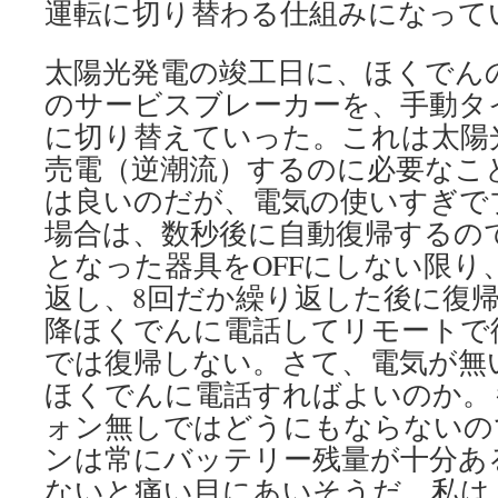
運転に切り替わる仕組みになって
太陽光発電の竣工日に、ほくでん
のサービスブレーカーを、手動タ
に切り替えていった。これは太陽
売電（逆潮流）するのに必要なこ
は良いのだが、電気の使いすぎで
場合は、数秒後に自動復帰するの
となった器具をOFFにしない限り
返し、8回だか繰り返した後に復
降ほくでんに電話してリモートで
では復帰しない。さて、電気が無
ほくでんに電話すればよいのか。
ォン無しではどうにもならないの
ンは常にバッテリー残量が十分あ
ないと痛い目にあいそうだ。私は