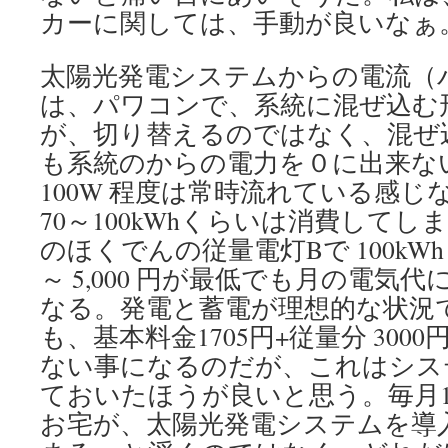
カーに関しては、手動が良いなぁ
太陽光発電システムからの電流（
は、パワコンで、系統に混ぜ込む
が、切り替えるのではなく、混ぜ
も系統のからの電力を０に出来な
100W 程度は常時流れている感
70～100kWhくらいは消費して
のほくでんの従量電灯Bで 100kWh （
～ 5,000 円が最低でも月の電気
なる。発電と蓄電が理想的な状況
も、基本料金1705円+従量分 30
ない事になるのだが、これはシス
ておいたほうが良いと思う。毎月15
お宅が、太陽光発電システムを導入し