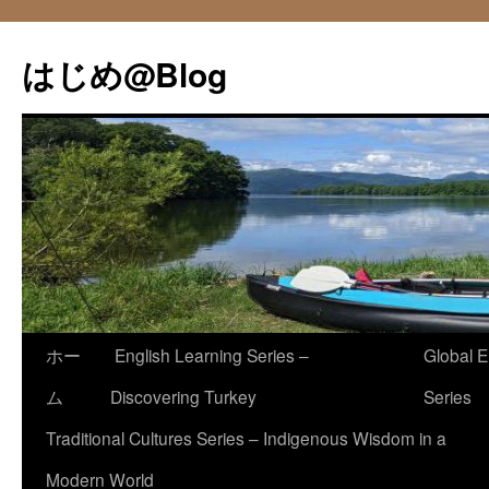
コ
ン
はじめ@Blog
テ
ン
ツ
へ
ス
キ
ッ
プ
ホー
English Learning Series –
Global E
ム
Discovering Turkey
Series
Traditional Cultures Series – Indigenous Wisdom in a
Modern World