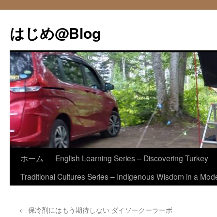
コ
ン
はじめ@Blog
テ
ン
ツ
へ
ス
キ
ッ
プ
ホーム
English Learning Series – Discovering Turkey
Traditional Cultures Series – Indigenous Wisdom in a Mod
←
保冷剤にはもう期待しない ダイソークーラーボ