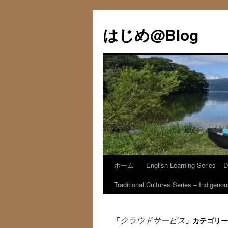
コ
ン
はじめ@Blog
テ
ン
ツ
へ
ス
キ
ッ
プ
ホーム
English Learning Series – D
Traditional Cultures Series – Indigen
クラウドサービス
「
」カテゴリー