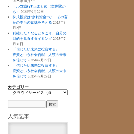
2025年10月5日
トルコ旅行Tipsまとめ（実体験か
ら）
2025年9月29日
株式投資は“余剰資金”で──その言
葉の本当の意味を考える
2025年8
月2日
利確したくなるときこそ、自分の
目的を見直すタイミング
2025年7
月31日
『信じたい未来に投資する』――
投資という社会貢献、人類の未来
を信じて
2025年7月29日
『信じたい未来に投資する』――
投資という社会貢献、人類の未来
を信じて
2025年7月29日
カテゴリー
カ
テ
ゴ
リ
ー
人気記事