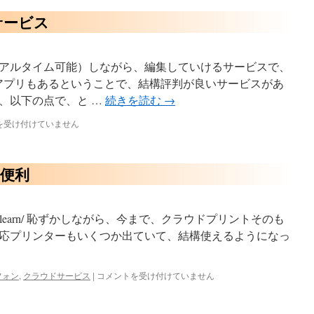
サービス
アルタイム可能）しながら、編集していけるサービスで、
, iOSアプリもあるということで、結構評判が良いサービスがあ
、以下の点で、と …
続きを読む
→
を受け付けていません
tが便利
/cloudprint/learn/ 恥ずかしながら、今まで、クラウドプリントそのも
応プリンターもいくつか出ていて、結構使えるようになっ
Google
フォン
,
クラウドサービス
|
コメントを受け付けていません
Cloud
Print
が