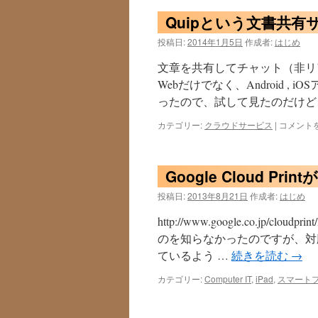
Quipという文書共有
投稿日:
2014年1月5日
作成者:
はじめ
文章を共有してチャット（非リ
Webだけでなく、Android 
ったので、試して見たのだけど
Quip
カテゴリー:
クラウドサービス
|
コメント
と
い
う
Google Cloud Prin
文
書
投稿日:
2013年8月21日
作成者:
はじめ
共
有
http://www.google.co.jp
サ
のを知らなかったのですが、対
ー
ビ
ているよう …
続きを読む
→
ス
は
カテゴリー:
Computer IT
,
iPad
,
スマート