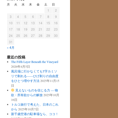
月
火
水
木
金
土
日
1
2
3
4
5
6
7
8
9
10
11
12
13
14
15
16
17
18
19
20
21
22
23
24
25
26
27
28
29
30
31
« 4月
最近の投稿
The Fifth Layer Beneath the Vineyard
2026年4月5日
風呂場に行かなくてもT字カミソ
リで剃れる——ひげ剃りの自由度
をひとつ増やす方法
2025年11月15
日
見えないものを信じる力 ― 物
欲・所有欲からの解放
2025年10月
16日
トルコ旅行で考えた、日本のこれ
から
2025年10月7日
新千歳空港の駐車場なら、ココ！