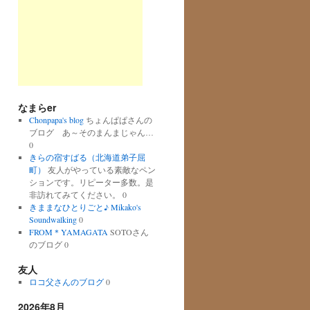
なまらer
Chonpapa's blog
ちょんぱぱさんの
ブログ あ～そのまんまじゃん…
0
きらの宿すばる（北海道弟子屈
町）
友人がやっている素敵なペン
ションです。リピーター多数。是
非訪れてみてください。 0
きままなひとりごと♪ Mikako's
Soundwalking
0
FROM＊YAMAGATA
SOTOさん
のブログ 0
友人
ロコ父さんのブログ
0
2026年8月