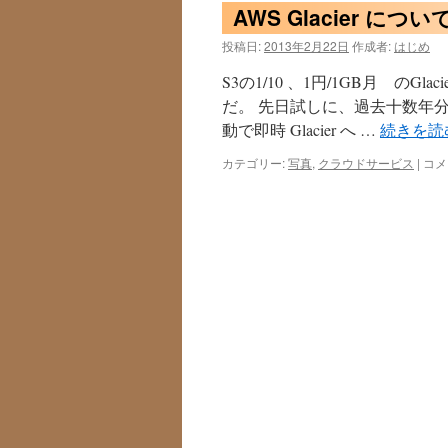
AWS Glacier につい
投稿日:
2013年2月22日
作成者:
はじめ
S3の1/10 、1円/1GB月 の
だ。 先日試しに、過去十数年分の
動で即時 Glacier へ …
続きを読
AWS
カテゴリー:
写真
,
クラウドサービス
|
コメ
Glac
に
つ
い
て
は