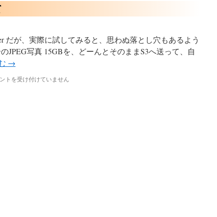
て
便
利
は
Glacier だが、実際に試してみると、思わぬ落とし穴もあるよう
JPEG写真 15GBを、どーんとそのままS3へ送って、自
む
→
ントを受け付けていません
ier