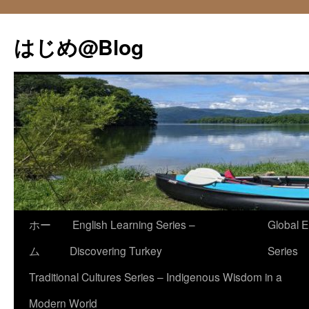
コ
ン
はじめ@Blog
テ
ン
ツ
へ
ス
キ
ッ
プ
ホー
English Learning Series –
Global E
ム
Discovering Turkey
Series
Traditional Cultures Series – Indigenous Wisdom in a
Modern World