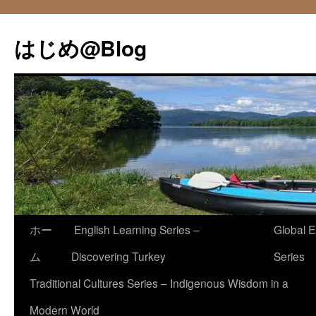
コ
ン
はじめ@Blog
テ
ン
ツ
へ
ス
キ
ッ
プ
ホー
English Learning Series –
Global E
ム
Discovering Turkey
Series
Traditional Cultures Series – Indigenous Wisdom in a
Modern World