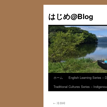
コ
ン
はじめ@Blog
テ
ン
ツ
へ
ス
キ
ッ
プ
ホーム
English Learning Series – D
Traditional Cultures Series – Indigen
←
冷水峠