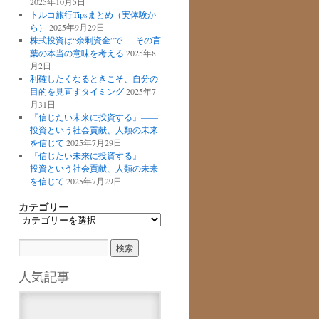
2025年10月5日
トルコ旅行Tipsまとめ（実体験か
ら）
2025年9月29日
株式投資は“余剰資金”で──その言
葉の本当の意味を考える
2025年8
月2日
利確したくなるときこそ、自分の
目的を見直すタイミング
2025年7
月31日
『信じたい未来に投資する』――
投資という社会貢献、人類の未来
を信じて
2025年7月29日
『信じたい未来に投資する』――
投資という社会貢献、人類の未来
を信じて
2025年7月29日
カテゴリー
カ
テ
ゴ
リ
ー
人気記事