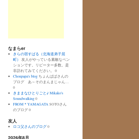
なまらer
きらの宿すばる（北海道弟子屈
町）
友人がやっている素敵なペン
ションです。リピーター多数。是
非訪れてみてください。 0
Chonpapa's blog
ちょんぱぱさんの
ブログ あ～そのまんまじゃん…
0
きままなひとりごと♪ Mikako's
Soundwalking
0
FROM＊YAMAGATA
SOTOさん
のブログ 0
友人
ロコ父さんのブログ
0
2026年8月