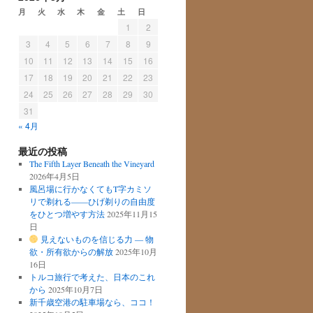
月
火
水
木
金
土
日
1
2
3
4
5
6
7
8
9
10
11
12
13
14
15
16
17
18
19
20
21
22
23
24
25
26
27
28
29
30
31
« 4月
最近の投稿
The Fifth Layer Beneath the Vineyard
2026年4月5日
風呂場に行かなくてもT字カミソ
リで剃れる——ひげ剃りの自由度
をひとつ増やす方法
2025年11月15
日
見えないものを信じる力 ― 物
欲・所有欲からの解放
2025年10月
16日
トルコ旅行で考えた、日本のこれ
から
2025年10月7日
新千歳空港の駐車場なら、ココ！