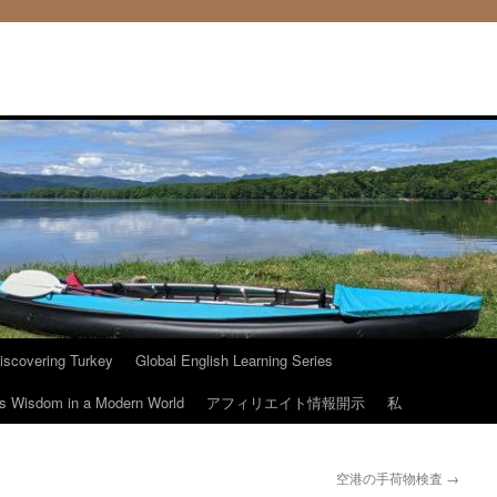
iscovering Turkey
Global English Learning Series
ous Wisdom in a Modern World
アフィリエイト情報開示
私
空港の手荷物検査
→