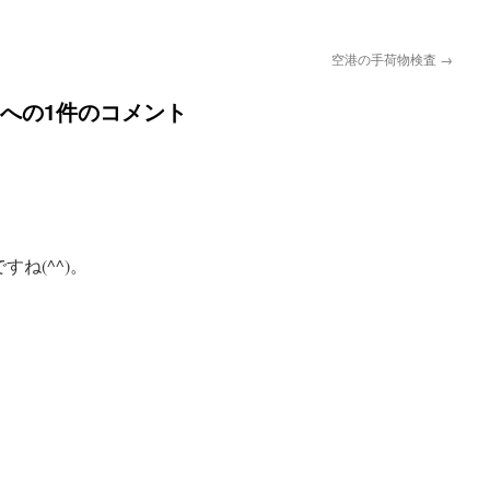
空港の手荷物検査
→
への1件のコメント
ね(^^)。