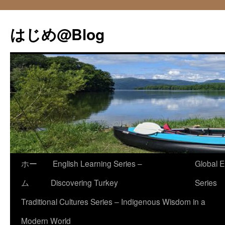
コ
ン
はじめ@Blog
テ
ン
ツ
へ
ス
キ
ッ
プ
ホー
English Learning Series –
Global E
ム
Discovering Turkey
Series
Traditional Cultures Series – Indigenous Wisdom in a
Modern World