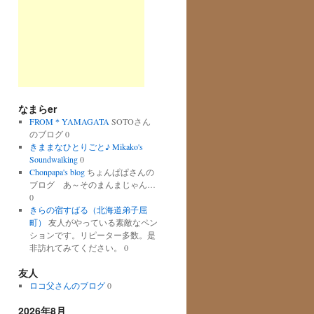
なまらer
FROM＊YAMAGATA
SOTOさん
のブログ 0
きままなひとりごと♪ Mikako's
Soundwalking
0
Chonpapa's blog
ちょんぱぱさんの
ブログ あ～そのまんまじゃん…
0
きらの宿すばる（北海道弟子屈
町）
友人がやっている素敵なペン
ションです。リピーター多数。是
非訪れてみてください。 0
友人
ロコ父さんのブログ
0
2026年8月