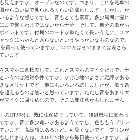
も見えますが、オープンなのです。つまり、これを電車の
囲から白い目で見られるくらい音漏れします。しかし、か
いるような感じですし、音もとても素直。多少周囲に漏れ
にまで響くわけではないから十分。そして、自分の歌がち
ポイントです。付属のコードが重たくて長いうえに、スマ
ャックにちゃんと入らないというやっかいなものなので、
のコードを買って使っていますが、2.5の方はそのままでは差さら
ています。
をスマホに直接差して、これとスマホのマイクだけで、十
というのは絶対条件ですが、かけ心地のよさに定評がある
きなメリットです。他にもいろいろ試しましたが、歌う為
を超えるものは無いと思っています。ただし音をあまり大
がマイクに回り込むので、そこは要注意かもしれません。
」のHT598は、既に生産終了していて、後継機種に変わっ
ですが、音に多少違いがあるようですし、色ももうプリン
ています。高級感はあるけど、可愛くないです。プリンが
もしれませんね。2016年の秋から毎日使っていますが、ほ