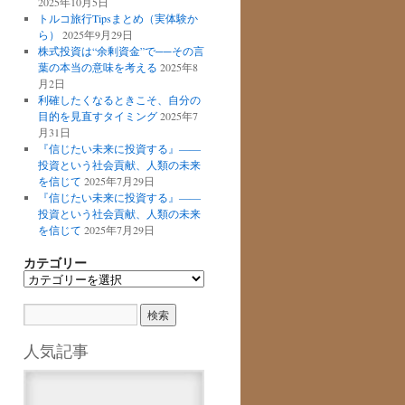
2025年10月5日
トルコ旅行Tipsまとめ（実体験か
ら）
2025年9月29日
株式投資は“余剰資金”で──その言
葉の本当の意味を考える
2025年8
月2日
利確したくなるときこそ、自分の
目的を見直すタイミング
2025年7
月31日
『信じたい未来に投資する』――
投資という社会貢献、人類の未来
を信じて
2025年7月29日
『信じたい未来に投資する』――
投資という社会貢献、人類の未来
を信じて
2025年7月29日
カテゴリー
カ
テ
ゴ
リ
ー
人気記事