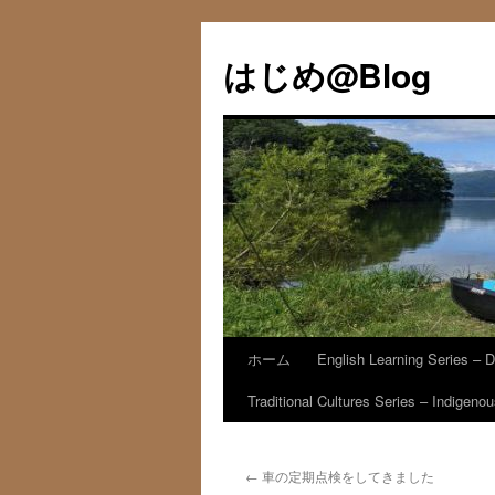
コ
ン
はじめ@Blog
テ
ン
ツ
へ
ス
キ
ッ
プ
ホーム
English Learning Series – D
Traditional Cultures Series – Indigen
←
車の定期点検をしてきました