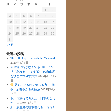
月
火
水
木
金
土
日
1
2
3
4
5
6
7
8
9
10
11
12
13
14
15
16
17
18
19
20
21
22
23
24
25
26
27
28
29
30
31
« 4月
最近の投稿
The Fifth Layer Beneath the Vineyard
2026年4月5日
風呂場に行かなくてもT字カミソ
リで剃れる——ひげ剃りの自由度
をひとつ増やす方法
2025年11月15
日
見えないものを信じる力 ― 物
欲・所有欲からの解放
2025年10月
16日
トルコ旅行で考えた、日本のこれ
から
2025年10月7日
新千歳空港の駐車場なら、ココ！