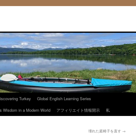
iscovering Turkey
Global English Learning Series
ous Wisdom in a Modern World
アフィリエイト情報開示
私
壊れた庭椅子を直す
→