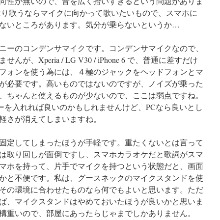
向性が無いので、音を広く拾いすぎるという問題がありま
はり歌うならマイクに向かって歌いたいもので、スマホに
ないところがあります。気分が乗らないというか…
ニーのコンデンサマイクです。コンデンサマイクなので、
Xperia / LG V30 / iPhone 6 で、普通に差すだけ
フォンを使う為には、４極のジャックをヘッドフォンとマ
が必要です。高いものではないのですが、ノイズが乗った
、ちゃんと使えるものが少ないので、ここは弱点ですね。
サーを入れれば良いのかもしれませんけど、PCなら良いとし
軽さが消えてしまいますね。
固定してしまったほうが手軽です。重たくないとは言って
は取り回しが面倒ですし、スマホカラオケだと歌詞がスマ
マホを持って、片手でマイクを持つという状態だと、画面
かと不便です。私は、グースネックのマイクスタンドを使
その環境に合わせたものなら何でもよいと思います。ただ
ば、マイクスタンドはやめておいたほうが良いかと思いま
構重いので、部屋にあったらじゃまでしかありません。