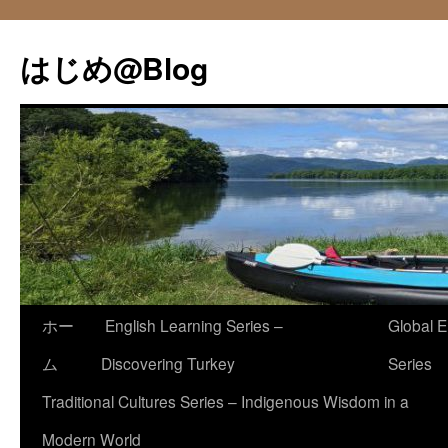
コ
ン
はじめ@Blog
テ
ン
ツ
へ
ス
キ
ッ
プ
ホー
English Learning Series –
Global E
ム
Discovering Turkey
Series
Traditional Cultures Series – Indigenous Wisdom in a
Modern World