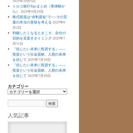
2025年10月5日
トルコ旅行Tipsまとめ（実体験か
ら）
2025年9月29日
株式投資は“余剰資金”で──その言
葉の本当の意味を考える
2025年8
月2日
利確したくなるときこそ、自分の
目的を見直すタイミング
2025年7
月31日
『信じたい未来に投資する』――
投資という社会貢献、人類の未来
を信じて
2025年7月29日
『信じたい未来に投資する』――
投資という社会貢献、人類の未来
を信じて
2025年7月29日
カテゴリー
カ
テ
ゴ
リ
ー
人気記事