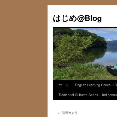
コ
ン
はじめ@Blog
テ
ン
ツ
へ
ス
キ
ッ
プ
ホーム
English Learning Series – D
Traditional Cultures Series – Indigen
←
初胃カメラ