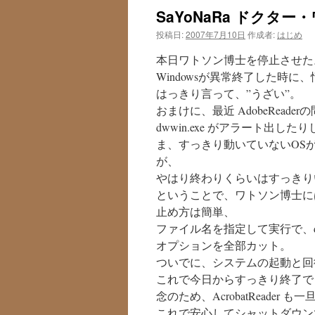
SaYoNaRa ドクター
投稿日:
2007年7月10日
作成者:
はじめ
本日ワトソン博士を停止させた
Windowsが異常終了した時
はっきり言って、”うざい”。
おまけに、最近 AdobeRead
dwwin.exe がアラート出し
ま、すっきり動いていないOS
が、
やはり終わりくらいはすっきり
ということで、ワトソン博士に
止め方は簡単、
ファイル名を指定して実行で、dr
オプションを全部カット。
ついでに、システムの起動と回
これで今日からすっきり終了で
念のため、AcrobatReader
これで安心してシャットダウン