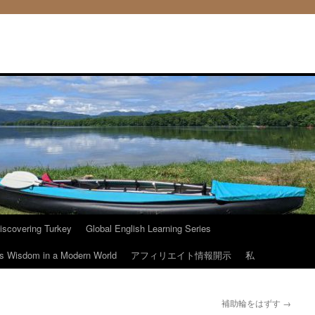
iscovering Turkey
Global English Learning Series
ous Wisdom in a Modern World
アフィリエイト情報開示
私
補助輪をはずす
→