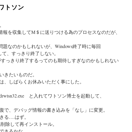
・ワトソン
。
に、情報を収集してM＄に送りつける為のプロセスなのだが、
erの問題なのかもしれないが、Windows終了時に毎回
たりして、すっきり終了しない。
がすっきり終了するってのも期待しすぎなのかもしれない
いきたいものだ。
は、しばらくお休みいただく事にした。
wtsn32.exe と入れてワトソン博士を起動して、
復で、デバッグ情報の書き込みを「なし」に変更。
きる….はず。
 も一旦削除して再インストール。
できるかな。