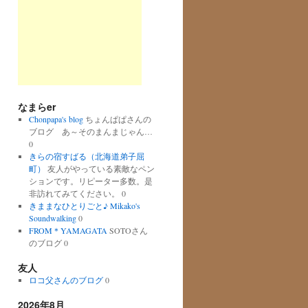
なまらer
Chonpapa's blog
ちょんぱぱさんの
ブログ あ～そのまんまじゃん…
0
きらの宿すばる（北海道弟子屈
町）
友人がやっている素敵なペン
ションです。リピーター多数。是
非訪れてみてください。 0
きままなひとりごと♪ Mikako's
Soundwalking
0
FROM＊YAMAGATA
SOTOさん
のブログ 0
友人
ロコ父さんのブログ
0
2026年8月