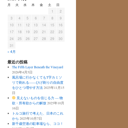
月
火
水
木
金
土
日
1
2
3
4
5
6
7
8
9
10
11
12
13
14
15
16
17
18
19
20
21
22
23
24
25
26
27
28
29
30
31
« 4月
最近の投稿
The Fifth Layer Beneath the Vineyard
2026年4月5日
風呂場に行かなくてもT字カミソ
リで剃れる——ひげ剃りの自由度
をひとつ増やす方法
2025年11月15
日
見えないものを信じる力 ― 物
欲・所有欲からの解放
2025年10月
16日
トルコ旅行で考えた、日本のこれ
から
2025年10月7日
新千歳空港の駐車場なら、ココ！