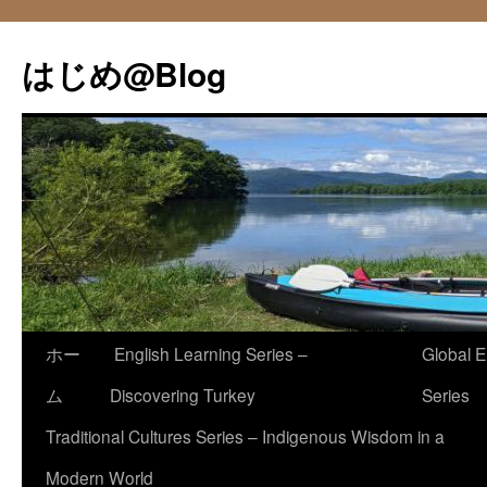
コ
ン
はじめ@Blog
テ
ン
ツ
へ
ス
キ
ッ
プ
ホー
English Learning Series –
Global E
ム
Discovering Turkey
Series
Traditional Cultures Series – Indigenous Wisdom in a
Modern World