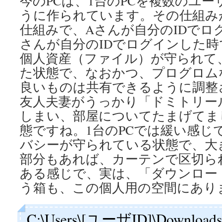
今のPCは、1台のPCを複数のユ
うに作られています。その仕組み
仕組みで、Aさんが自分のIDでロ
さんが自分のIDでログインした
個人資産（ファイル）が守られて
た状態で、なおかつ、プログロム
良いものは共有できるように調整
友人夫妻がうっかり「ドミトリー
しまい、部屋についてたまげてま
態ですね。1台のPCでは緩い感じ
バシーが守られている状態で、大
部分もあれば、カーテンで区切ら
ある感じで、実は、「ダウンロー
う箱も、この個人用の空間にあり
C:\Users\[ユーザID]\Down