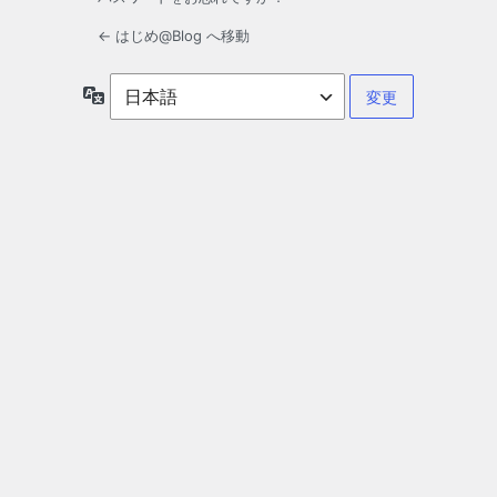
← はじめ@Blog へ移動
言
語