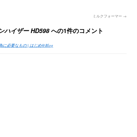
ミルクフォーマー
→
への1件のコメント
ハイザー HD598
必要なもの | はじめ@Blog