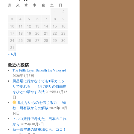
月
火
水
木
金
土
日
1
2
3
4
5
6
7
8
9
10
11
12
13
14
15
16
17
18
19
20
21
22
23
24
25
26
27
28
29
30
31
« 4月
最近の投稿
The Fifth Layer Beneath the Vineyard
2026年4月5日
風呂場に行かなくてもT字カミソ
リで剃れる——ひげ剃りの自由度
をひとつ増やす方法
2025年11月15
日
見えないものを信じる力 ― 物
欲・所有欲からの解放
2025年10月
16日
トルコ旅行で考えた、日本のこれ
から
2025年10月7日
新千歳空港の駐車場なら、ココ！