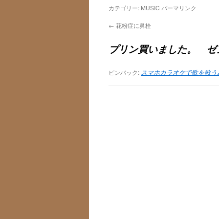
カテゴリー:
MUSIC
パーマリンク
←
花粉症に鼻栓
プリン買いました。 ゼン
ピンバック:
スマホカラオケで歌を歌う為に