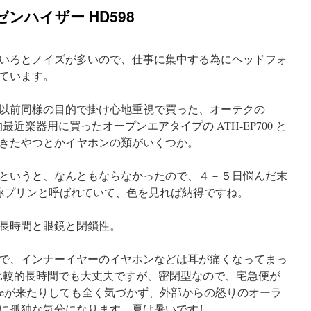
ンハイザー HD598
いろとノイズが多いので、仕事に集中する為にヘッドフォ
ています。
以前同様の目的で掛け心地重視で買った、オーテクの
的最近楽器用に買ったオープンエアタイプの ATH-EP700 と
きたやつとかイヤホンの類がいくつか。
というと、なんともならなかったので、４－５日悩んだ末
 通称プリンと呼ばれていて、色を見れば納得ですね。
長時間と眼鏡と閉鎖性。
で、インナーイヤーのイヤホンなどは耳が痛くなってまっ
は、比較的長時間でも大丈夫ですが、密閉型なので、宅急便が
peが来たりしても全く気づかず、外部からの怒りのオーラ
に孤独な気分になります。夏は暑いですし。