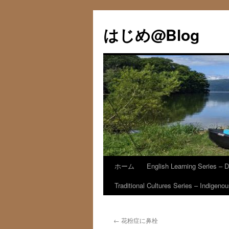
コ
ン
はじめ@Blog
テ
ン
ツ
へ
ス
キ
ッ
プ
ホーム
English Learning Series – D
Traditional Cultures Series – Indigen
←
花粉症に鼻栓