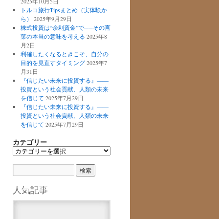
2025年10月5日
トルコ旅行Tipsまとめ（実体験か
ら）
2025年9月29日
株式投資は“余剰資金”で──その言
葉の本当の意味を考える
2025年8
月2日
利確したくなるときこそ、自分の
目的を見直すタイミング
2025年7
月31日
『信じたい未来に投資する』――
投資という社会貢献、人類の未来
を信じて
2025年7月29日
『信じたい未来に投資する』――
投資という社会貢献、人類の未来
を信じて
2025年7月29日
カテゴリー
カ
テ
ゴ
リ
ー
人気記事