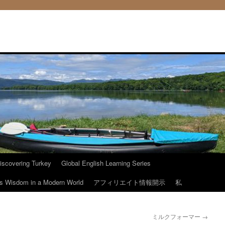
iscovering Turkey
Global English Learning Series
ous Wisdom in a Modern World
アフィリエイト情報開示
私
ミルクフォーマー
→