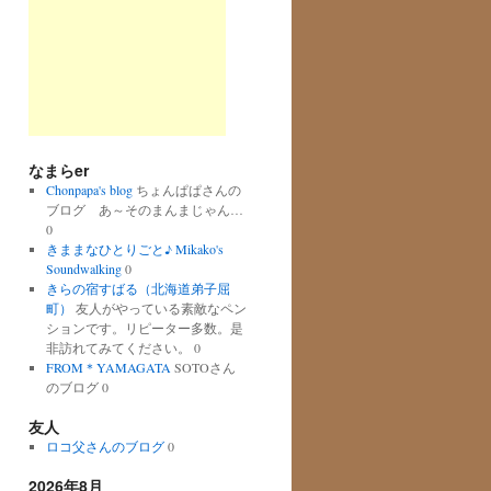
なまらer
Chonpapa's blog
ちょんぱぱさんの
ブログ あ～そのまんまじゃん…
0
きままなひとりごと♪ Mikako's
Soundwalking
0
きらの宿すばる（北海道弟子屈
町）
友人がやっている素敵なペン
ションです。リピーター多数。是
非訪れてみてください。 0
FROM＊YAMAGATA
SOTOさん
のブログ 0
友人
ロコ父さんのブログ
0
2026年8月