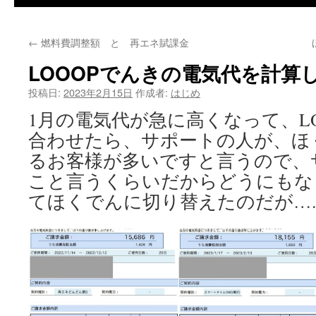
←
燃料費調整額 と 再エネ賦課金
LOOOPでんきの電気代を計算
投稿日:
2023年2月15日
作成者:
はじめ
1月の電気代が急に高くなって、L
合わせたら、サポートの人が、ほ
るお客様が多いですと言うので、
こと言うくらいだからどうにもな
てほくでんに切り替えたのだが….