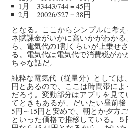
1月 33443/744 = 45円
2月 20026/527 = 38円
となる。ここからシンプルに考え
ネ賦課金がいかに高いかがわかる。
ら、電気代の1割くらいが上乗せ
る。電気代は電気代で消費税がか
ちゃな話だ。
純粋な電気代（従量分）としては、固
円とあるので、ここは時間帯によ
だろう。変動部分はアプリを見てい
てときもあるが、だいたい昼前後
5円～15円と安めで、朝とか夕方ご
といった価格で推移している。５円な
円なら45.41円となるから、だい