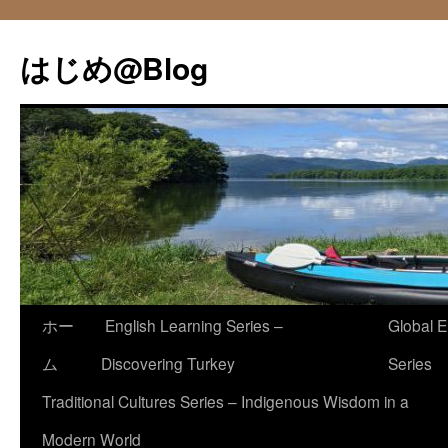
コ
ン
はじめ@Blog
テ
ン
ツ
へ
ス
キ
ッ
プ
ホー
English Learning Series –
Global E
ム
Discovering Turkey
Series
Traditional Cultures Series – Indigenous Wisdom in a
Modern World